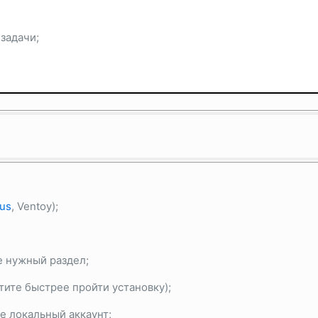
задачи;
us
, Ventoy);
е нужный раздел;
тите быстрее пройти установку);
е локальный аккаунт;