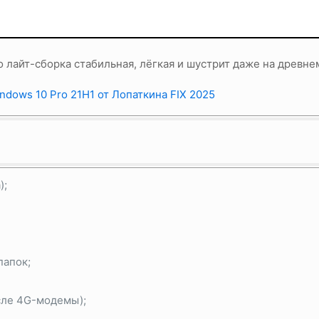
о лайт-сборка стабильная, лёгкая и шустрит даже на древне
);
папок;
сле 4G-модемы);