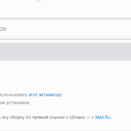
25:
 использовать
этот активатор
)
ая установка).
ь эту сборку по прямой ссылке с облака — >
Mail.Ru
.