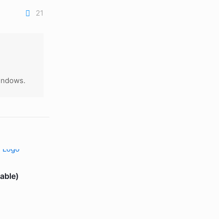
21
indows.
able)