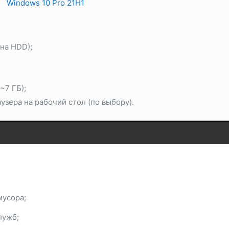
на HDD);
~7 ГБ);
зера на рабочий стол (по выбору).
мусора;
лужб;